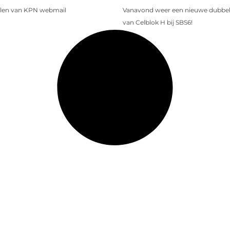
len van KPN webmail
Vanavond weer een nieuwe dubbele
van Celblok H bij SBS6!