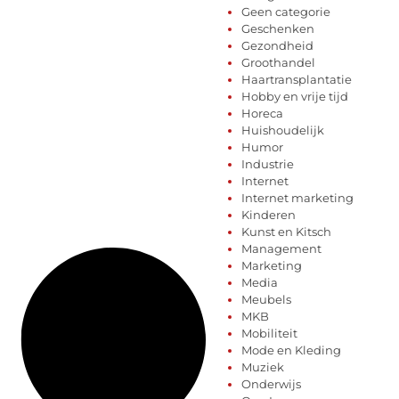
Geen categorie
Geschenken
Gezondheid
Groothandel
Haartransplantatie
Hobby en vrije tijd
Horeca
Huishoudelijk
Humor
Industrie
Internet
Internet marketing
Kinderen
Kunst en Kitsch
Management
Marketing
Media
Meubels
MKB
Mobiliteit
Mode en Kleding
Muziek
Onderwijs