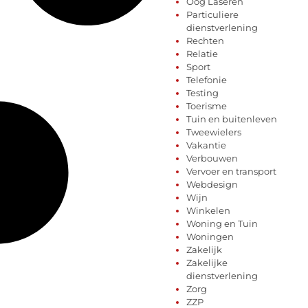
Oog Laseren
Particuliere
dienstverlening
Rechten
Relatie
Sport
Telefonie
Testing
Toerisme
Tuin en buitenleven
Tweewielers
Vakantie
Verbouwen
Vervoer en transport
Webdesign
Wijn
Winkelen
Woning en Tuin
Woningen
Zakelijk
Zakelijke
dienstverlening
Zorg
ZZP