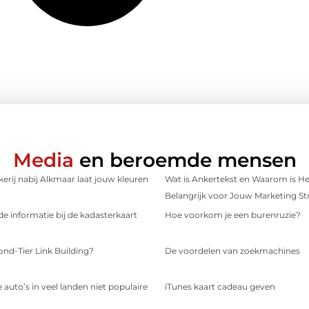
Media
en beroemde mensen
erij nabij Alkmaar laat jouw kleuren
Wat is Ankertekst en Waarom is He
Belangrijk voor Jouw Marketing St
e informatie bij de kadasterkaart
Hoe voorkom je een burenruzie?
ond-Tier Link Building?
De voordelen van zoekmachines
 auto’s in veel landen niet populaire
iTunes kaart cadeau geven