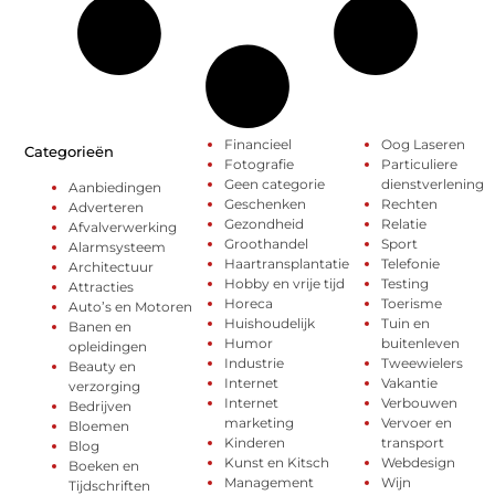
Financieel
Oog Laseren
Categorieën
Fotografie
Particuliere
Geen categorie
dienstverlening
Aanbiedingen
Geschenken
Rechten
Adverteren
Gezondheid
Relatie
Afvalverwerking
Groothandel
Sport
Alarmsysteem
Haartransplantatie
Telefonie
Architectuur
Hobby en vrije tijd
Testing
Attracties
Horeca
Toerisme
Auto’s en Motoren
Huishoudelijk
Tuin en
Banen en
Humor
buitenleven
opleidingen
Industrie
Tweewielers
Beauty en
Internet
Vakantie
verzorging
Internet
Verbouwen
Bedrijven
marketing
Vervoer en
Bloemen
Kinderen
transport
Blog
Kunst en Kitsch
Webdesign
Boeken en
Management
Wijn
Tijdschriften