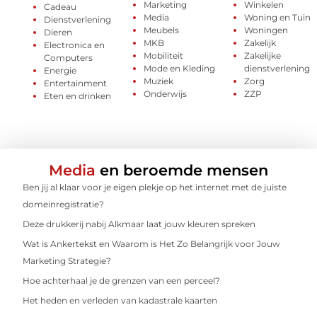
Marketing
Winkelen
Cadeau
Media
Woning en Tuin
Dienstverlening
Meubels
Woningen
Dieren
MKB
Zakelijk
Electronica en
Mobiliteit
Zakelijke
Computers
Mode en Kleding
dienstverlening
Energie
Muziek
Zorg
Entertainment
Onderwijs
ZZP
Eten en drinken
Media
en beroemde mensen
Ben jij al klaar voor je eigen plekje op het internet met de juiste
domeinregistratie?
Deze drukkerij nabij Alkmaar laat jouw kleuren spreken
Wat is Ankertekst en Waarom is Het Zo Belangrijk voor Jouw
Marketing Strategie?
Hoe achterhaal je de grenzen van een perceel?
Het heden en verleden van kadastrale kaarten