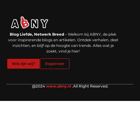
Backlinks kopen in Nederland: werkt het echt en waar moet je op letten?
Extra geld verdienen: kansen die dichterbij liggen dan je denkt
Blog Liefde, Netwerk Breed
– Welkom bij ABNY, de plek
voor inspirerende blogs en artikelen. Ontdek verhalen, deel
inzichten, en blijf op de hoogte van trends. Alles wat je
zoekt, vind je hier!
Wie zijn wij?
Registreer
@2024
www.abny.nl
.All Right Reserved.