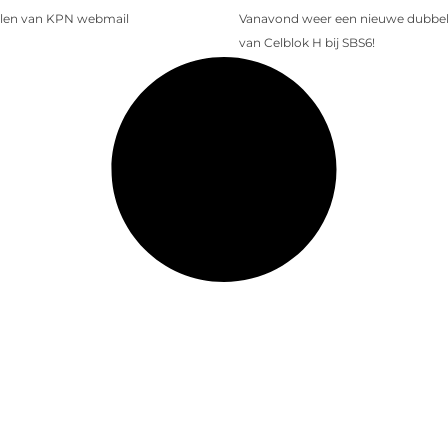
len van KPN webmail
Vanavond weer een nieuwe dubbele
van Celblok H bij SBS6!