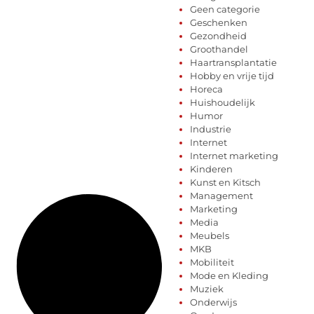
Geen categorie
Geschenken
Gezondheid
Groothandel
Haartransplantatie
Hobby en vrije tijd
Horeca
Huishoudelijk
Humor
Industrie
Internet
Internet marketing
Kinderen
Kunst en Kitsch
Management
Marketing
Media
Meubels
MKB
Mobiliteit
Mode en Kleding
Muziek
Onderwijs