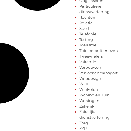
Oog Laseren
Particuliere
dienstverlening
Rechten
Relatie
Sport
Telefonie
Testing
Toerisme
Tuin en buitenleven
Tweewielers
Vakantie
Verbouwen
Vervoer en transport
Webdesign
Wijn
Winkelen
Woning en Tuin
Woningen
Zakelijk
Zakelijke
dienstverlening
Zorg
ZZP