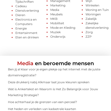
Management
Wijn
Tijdschriften
Marketing
Winkelen
Cadeau
Media
Woning en Tuin
Dienstverlening
Meubels
Woningen
Dieren
MKB
Zakelijk
Electronica en
Mobiliteit
Zakelijke
Computers
Mode en Kleding
dienstverlening
Energie
Muziek
Zorg
Entertainment
Onderwijs
ZZP
Eten en drinken
Media
en beroemde mensen
Ben jij al klaar voor je eigen plekje op het internet met de juiste
domeinregistratie?
Deze drukkerij nabij Alkmaar laat jouw kleuren spreken
Wat is Ankertekst en Waarom is Het Zo Belangrijk voor Jouw
Marketing Strategie?
Hoe achterhaal je de grenzen van een perceel?
Het heden en verleden van kadastrale kaarten