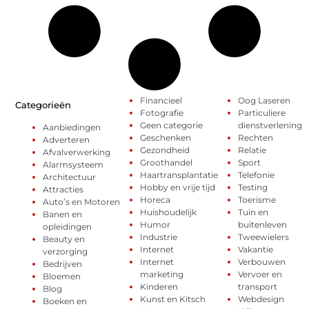
Financieel
Oog Laseren
Categorieën
Fotografie
Particuliere
Geen categorie
dienstverlening
Aanbiedingen
Geschenken
Rechten
Adverteren
Gezondheid
Relatie
Afvalverwerking
Groothandel
Sport
Alarmsysteem
Haartransplantatie
Telefonie
Architectuur
Hobby en vrije tijd
Testing
Attracties
Horeca
Toerisme
Auto’s en Motoren
Huishoudelijk
Tuin en
Banen en
Humor
buitenleven
opleidingen
Industrie
Tweewielers
Beauty en
Internet
Vakantie
verzorging
Internet
Verbouwen
Bedrijven
marketing
Vervoer en
Bloemen
Kinderen
transport
Blog
Kunst en Kitsch
Webdesign
Boeken en