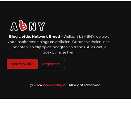
Backlinks kopen in Nederland: werkt het echt en waar moet je op letten?
Extra geld verdienen: kansen die dichterbij liggen dan je denkt
Blog Liefde, Netwerk Breed
– Welkom bij ABNY, de plek
voor inspirerende blogs en artikelen. Ontdek verhalen, deel
inzichten, en blijf op de hoogte van trends. Alles wat je
zoekt, vind je hier!
Wie zijn wij?
Registreer
@2024
www.abny.nl
.All Right Reserved.