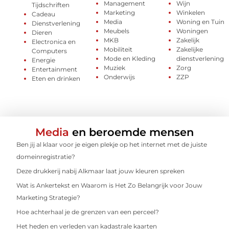
Management
Wijn
Tijdschriften
Marketing
Winkelen
Cadeau
Media
Woning en Tuin
Dienstverlening
Meubels
Woningen
Dieren
MKB
Zakelijk
Electronica en
Mobiliteit
Zakelijke
Computers
Mode en Kleding
dienstverlening
Energie
Muziek
Zorg
Entertainment
Onderwijs
ZZP
Eten en drinken
Media
en beroemde mensen
Ben jij al klaar voor je eigen plekje op het internet met de juiste
domeinregistratie?
Deze drukkerij nabij Alkmaar laat jouw kleuren spreken
Wat is Ankertekst en Waarom is Het Zo Belangrijk voor Jouw
Marketing Strategie?
Hoe achterhaal je de grenzen van een perceel?
Het heden en verleden van kadastrale kaarten