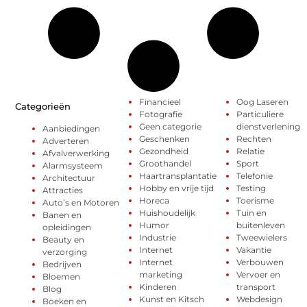
Financieel
Oog Laseren
Categorieën
Fotografie
Particuliere
Geen categorie
dienstverlening
Aanbiedingen
Geschenken
Rechten
Adverteren
Gezondheid
Relatie
Afvalverwerking
Groothandel
Sport
Alarmsysteem
Haartransplantatie
Telefonie
Architectuur
Hobby en vrije tijd
Testing
Attracties
Horeca
Toerisme
Auto’s en Motoren
Huishoudelijk
Tuin en
Banen en
Humor
buitenleven
opleidingen
Industrie
Tweewielers
Beauty en
Internet
Vakantie
verzorging
Internet
Verbouwen
Bedrijven
marketing
Vervoer en
Bloemen
Kinderen
transport
Blog
Kunst en Kitsch
Webdesign
Boeken en