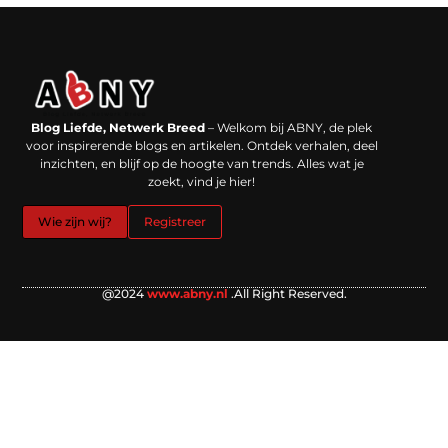
Backlinks kopen in Nederland: werkt het echt en waar moet je op letten?
Extra geld verdienen: kansen die dichterbij liggen dan je denkt
Blog Liefde, Netwerk Breed
– Welkom bij ABNY, de plek
voor inspirerende blogs en artikelen. Ontdek verhalen, deel
inzichten, en blijf op de hoogte van trends. Alles wat je
zoekt, vind je hier!
Wie zijn wij?
Registreer
@2024
www.abny.nl
.All Right Reserved.