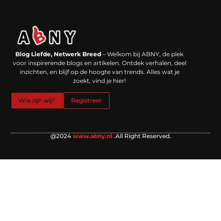
Backlinks kopen in Nederland: werkt het echt en waar moet je op letten?
Extra geld verdienen: kansen die dichterbij liggen dan je denkt
Blog Liefde, Netwerk Breed
– Welkom bij ABNY, de plek
voor inspirerende blogs en artikelen. Ontdek verhalen, deel
inzichten, en blijf op de hoogte van trends. Alles wat je
zoekt, vind je hier!
Wie zijn wij?
Registreer
@2024
www.abny.nl
.All Right Reserved.