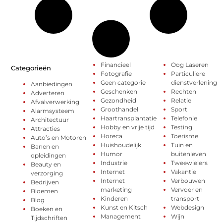
Financieel
Oog Laseren
Categorieën
Fotografie
Particuliere
Geen categorie
dienstverlening
Aanbiedingen
Geschenken
Rechten
Adverteren
Gezondheid
Relatie
Afvalverwerking
Groothandel
Sport
Alarmsysteem
Haartransplantatie
Telefonie
Architectuur
Hobby en vrije tijd
Testing
Attracties
Horeca
Toerisme
Auto’s en Motoren
Huishoudelijk
Tuin en
Banen en
Humor
buitenleven
opleidingen
Industrie
Tweewielers
Beauty en
Internet
Vakantie
verzorging
Internet
Verbouwen
Bedrijven
marketing
Vervoer en
Bloemen
Kinderen
transport
Blog
Kunst en Kitsch
Webdesign
Boeken en
Management
Wijn
Tijdschriften