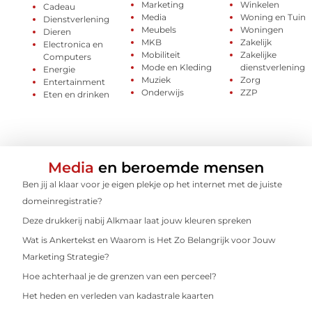
Marketing
Winkelen
Cadeau
Media
Woning en Tuin
Dienstverlening
Meubels
Woningen
Dieren
MKB
Zakelijk
Electronica en
Mobiliteit
Zakelijke
Computers
Mode en Kleding
dienstverlening
Energie
Muziek
Zorg
Entertainment
Onderwijs
ZZP
Eten en drinken
Media
en beroemde mensen
Ben jij al klaar voor je eigen plekje op het internet met de juiste
domeinregistratie?
Deze drukkerij nabij Alkmaar laat jouw kleuren spreken
Wat is Ankertekst en Waarom is Het Zo Belangrijk voor Jouw
Marketing Strategie?
Hoe achterhaal je de grenzen van een perceel?
Het heden en verleden van kadastrale kaarten