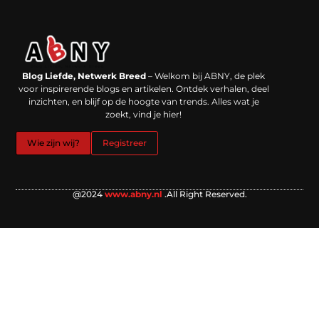
Backlinks kopen in Nederland: werkt het echt en waar moet je op letten?
Extra geld verdienen: kansen die dichterbij liggen dan je denkt
Blog Liefde, Netwerk Breed
– Welkom bij ABNY, de plek
voor inspirerende blogs en artikelen. Ontdek verhalen, deel
inzichten, en blijf op de hoogte van trends. Alles wat je
zoekt, vind je hier!
Wie zijn wij?
Registreer
@2024
www.abny.nl
.All Right Reserved.