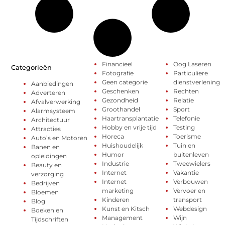
Financieel
Oog Laseren
Categorieën
Fotografie
Particuliere
Geen categorie
dienstverlening
Aanbiedingen
Geschenken
Rechten
Adverteren
Gezondheid
Relatie
Afvalverwerking
Groothandel
Sport
Alarmsysteem
Haartransplantatie
Telefonie
Architectuur
Hobby en vrije tijd
Testing
Attracties
Horeca
Toerisme
Auto’s en Motoren
Huishoudelijk
Tuin en
Banen en
Humor
buitenleven
opleidingen
Industrie
Tweewielers
Beauty en
Internet
Vakantie
verzorging
Internet
Verbouwen
Bedrijven
marketing
Vervoer en
Bloemen
Kinderen
transport
Blog
Kunst en Kitsch
Webdesign
Boeken en
Management
Wijn
Tijdschriften