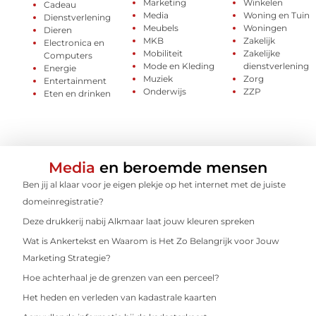
Marketing
Winkelen
Cadeau
Media
Woning en Tuin
Dienstverlening
Meubels
Woningen
Dieren
MKB
Zakelijk
Electronica en
Mobiliteit
Zakelijke
Computers
Mode en Kleding
dienstverlening
Energie
Muziek
Zorg
Entertainment
Onderwijs
ZZP
Eten en drinken
Media
en beroemde mensen
Ben jij al klaar voor je eigen plekje op het internet met de juiste
domeinregistratie?
Deze drukkerij nabij Alkmaar laat jouw kleuren spreken
Wat is Ankertekst en Waarom is Het Zo Belangrijk voor Jouw
Marketing Strategie?
Hoe achterhaal je de grenzen van een perceel?
Het heden en verleden van kadastrale kaarten