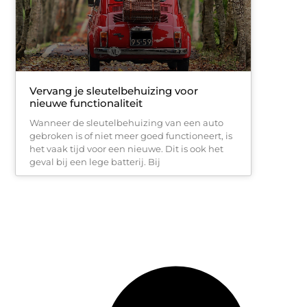
Vervang je sleutelbehuizing voor
nieuwe functionaliteit
Wanneer de sleutelbehuizing van een auto
gebroken is of niet meer goed functioneert, is
het vaak tijd voor een nieuwe. Dit is ook het
geval bij een lege batterij. Bij