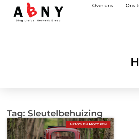
Over ons
Ons 
H
Tag: Sleutelbehuizing
AUTO’S EN MOTOREN