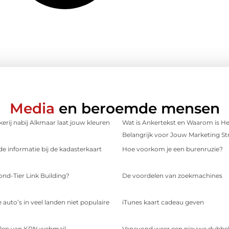
Media
en beroemde mensen
erij nabij Alkmaar laat jouw kleuren
Wat is Ankertekst en Waarom is He
Belangrijk voor Jouw Marketing St
e informatie bij de kadasterkaart
Hoe voorkom je een burenruzie?
ond-Tier Link Building?
De voordelen van zoekmachines
 auto’s in veel landen niet populaire
iTunes kaart cadeau geven
len van KPN webmail
Vanavond weer een nieuwe dubbele