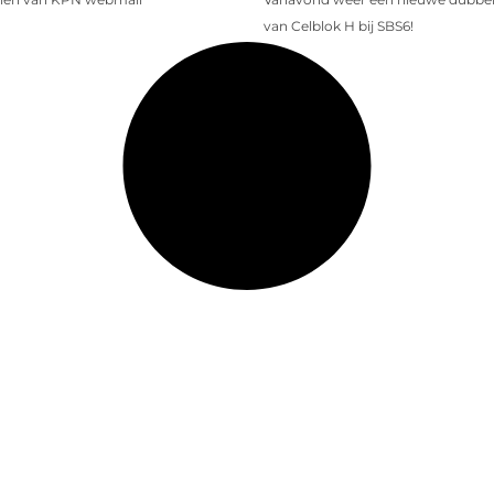
van Celblok H bij SBS6!