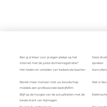
Ben jij al klaar voor je eigen plekje op het
Deze drukk
internet met de juiste domeinregistratie?
spreken
Het heden en verleden van kadastrale kaarten
Aanvullend
Bereik meer mensen met uw boodschap
Wat is Sec
middels een professionele bedrijfsfilm
Blijf op de hoogte van de actualiteiten met de
Elektrische
lokale krant van Nijmegen
Nu kan ik verder leven.
De voorde