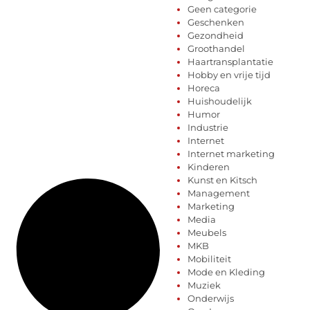
Geen categorie
Geschenken
Gezondheid
Groothandel
Haartransplantatie
Hobby en vrije tijd
Horeca
Huishoudelijk
Humor
Industrie
Internet
Internet marketing
Kinderen
Kunst en Kitsch
Management
Marketing
Media
Meubels
MKB
Mobiliteit
Mode en Kleding
Muziek
Onderwijs