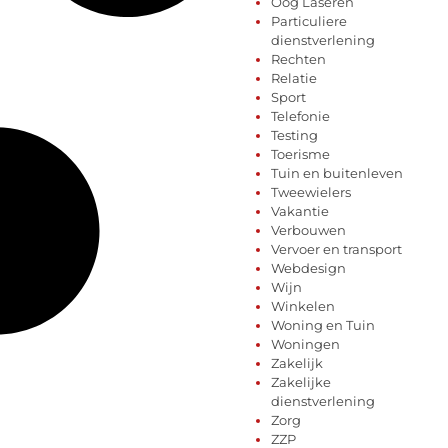
Oog Laseren
Particuliere
dienstverlening
Rechten
Relatie
Sport
Telefonie
Testing
Toerisme
Tuin en buitenleven
Tweewielers
Vakantie
Verbouwen
Vervoer en transport
Webdesign
Wijn
Winkelen
Woning en Tuin
Woningen
Zakelijk
Zakelijke
dienstverlening
Zorg
ZZP