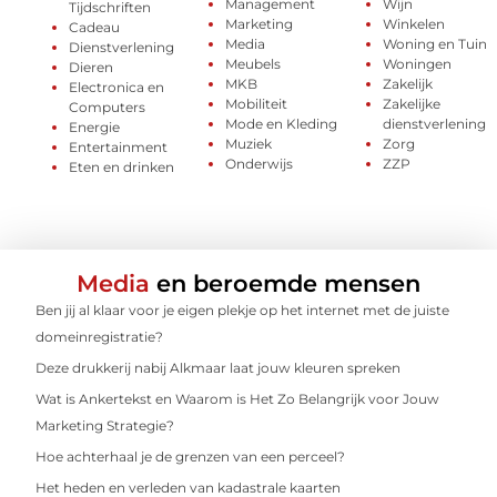
Management
Wijn
Tijdschriften
Marketing
Winkelen
Cadeau
Media
Woning en Tuin
Dienstverlening
Meubels
Woningen
Dieren
MKB
Zakelijk
Electronica en
Mobiliteit
Zakelijke
Computers
Mode en Kleding
dienstverlening
Energie
Muziek
Zorg
Entertainment
Onderwijs
ZZP
Eten en drinken
Media
en beroemde mensen
Ben jij al klaar voor je eigen plekje op het internet met de juiste
domeinregistratie?
Deze drukkerij nabij Alkmaar laat jouw kleuren spreken
Wat is Ankertekst en Waarom is Het Zo Belangrijk voor Jouw
Marketing Strategie?
Hoe achterhaal je de grenzen van een perceel?
Het heden en verleden van kadastrale kaarten