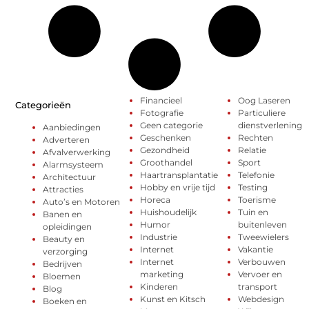
Financieel
Oog Laseren
Categorieën
Fotografie
Particuliere
Geen categorie
dienstverlening
Aanbiedingen
Geschenken
Rechten
Adverteren
Gezondheid
Relatie
Afvalverwerking
Groothandel
Sport
Alarmsysteem
Haartransplantatie
Telefonie
Architectuur
Hobby en vrije tijd
Testing
Attracties
Horeca
Toerisme
Auto’s en Motoren
Huishoudelijk
Tuin en
Banen en
Humor
buitenleven
opleidingen
Industrie
Tweewielers
Beauty en
Internet
Vakantie
verzorging
Internet
Verbouwen
Bedrijven
marketing
Vervoer en
Bloemen
Kinderen
transport
Blog
Kunst en Kitsch
Webdesign
Boeken en