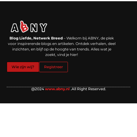
Backlinks kopen in Nederland: werkt het echt en waar moet je op letten?
Extra geld verdienen: kansen die dichterbij liggen dan je denkt
Blog Liefde, Netwerk Breed
– Welkom bij ABNY, de plek
voor inspirerende blogs en artikelen. Ontdek verhalen, deel
inzichten, en blijf op de hoogte van trends. Alles wat je
zoekt, vind je hier!
Wie zijn wij?
Registreer
@2024
www.abny.nl
.All Right Reserved.