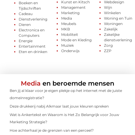
Kunst en Kitsch
Webdesign
Boeken en
Management
Wijn
Tijdschriften
Marketing
Winkelen
Cadeau
Media
Woning en Tuin
Dienstverlening
Meubels
Woningen
Dieren
MKB
Zakelijk
Electronica en
Mobiliteit
Zakelijke
Computers
Mode en Kleding
dienstverlening
Energie
Muziek
Zorg
Entertainment
Onderwijs
ZZP
Eten en drinken
Media
en beroemde mensen
Ben jij al klaar voor je eigen plekje op het internet met de juiste
domeinregistratie?
Deze drukkerij nabij Alkmaar laat jouw kleuren spreken
Wat is Ankertekst en Waarom is Het Zo Belangrijk voor Jouw
Marketing Strategie?
Hoe achterhaal je de grenzen van een perceel?