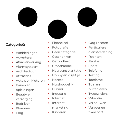
Financieel
Oog Laseren
Categorieën
Fotografie
Particuliere
Geen categorie
dienstverlening
Aanbiedingen
Geschenken
Rechten
Adverteren
Gezondheid
Relatie
Afvalverwerking
Groothandel
Sport
Alarmsysteem
Haartransplantatie
Telefonie
Architectuur
Hobby en vrije tijd
Testing
Attracties
Horeca
Toerisme
Auto’s en Motoren
Huishoudelijk
Tuin en
Banen en
Humor
buitenleven
opleidingen
Industrie
Tweewielers
Beauty en
Internet
Vakantie
verzorging
Internet
Verbouwen
Bedrijven
marketing
Vervoer en
Bloemen
Kinderen
transport
Blog