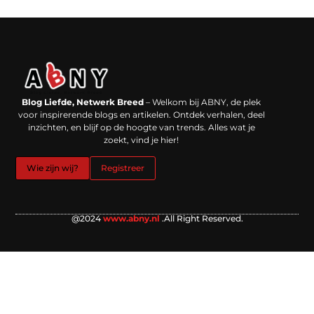
Backlinks kopen in Nederland: werkt het echt en waar moet je op letten?
Extra geld verdienen: kansen die dichterbij liggen dan je denkt
Blog Liefde, Netwerk Breed
– Welkom bij ABNY, de plek
voor inspirerende blogs en artikelen. Ontdek verhalen, deel
inzichten, en blijf op de hoogte van trends. Alles wat je
zoekt, vind je hier!
Wie zijn wij?
Registreer
@2024
www.abny.nl
.All Right Reserved.