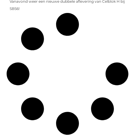
Vanavond weer een nieuwe dubbele aflevering van Celblok H bij
SBS6!