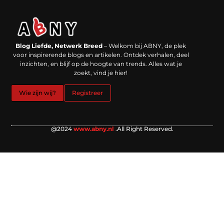
Backlinks kopen in Nederland: werkt het echt en waar moet je op letten?
Extra geld verdienen: kansen die dichterbij liggen dan je denkt
Blog Liefde, Netwerk Breed
– Welkom bij ABNY, de plek
voor inspirerende blogs en artikelen. Ontdek verhalen, deel
inzichten, en blijf op de hoogte van trends. Alles wat je
zoekt, vind je hier!
Wie zijn wij?
Registreer
@2024
www.abny.nl
.All Right Reserved.