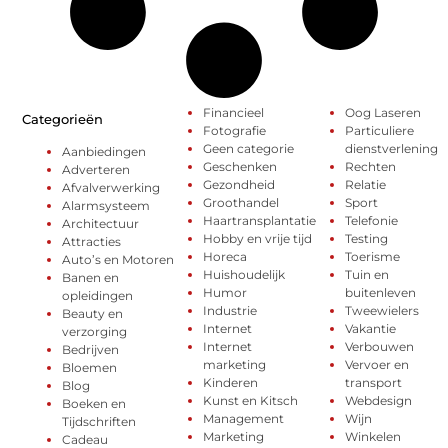
Financieel
Oog Laseren
Categorieën
Fotografie
Particuliere
Geen categorie
dienstverlening
Aanbiedingen
Geschenken
Rechten
Adverteren
Gezondheid
Relatie
Afvalverwerking
Groothandel
Sport
Alarmsysteem
Haartransplantatie
Telefonie
Architectuur
Hobby en vrije tijd
Testing
Attracties
Horeca
Toerisme
Auto’s en Motoren
Huishoudelijk
Tuin en
Banen en
Humor
buitenleven
opleidingen
Industrie
Tweewielers
Beauty en
Internet
Vakantie
verzorging
Internet
Verbouwen
Bedrijven
marketing
Vervoer en
Bloemen
Kinderen
transport
Blog
Kunst en Kitsch
Webdesign
Boeken en
Management
Wijn
Tijdschriften
Marketing
Winkelen
Cadeau