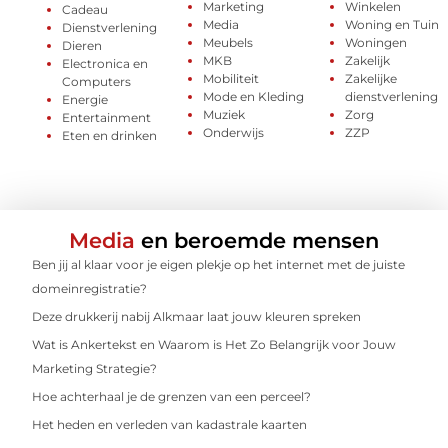
Marketing
Winkelen
Cadeau
Media
Woning en Tuin
Dienstverlening
Meubels
Woningen
Dieren
MKB
Zakelijk
Electronica en
Mobiliteit
Zakelijke
Computers
Mode en Kleding
dienstverlening
Energie
Muziek
Zorg
Entertainment
Onderwijs
ZZP
Eten en drinken
Media
en beroemde mensen
Ben jij al klaar voor je eigen plekje op het internet met de juiste
domeinregistratie?
Deze drukkerij nabij Alkmaar laat jouw kleuren spreken
Wat is Ankertekst en Waarom is Het Zo Belangrijk voor Jouw
Marketing Strategie?
Hoe achterhaal je de grenzen van een perceel?
Het heden en verleden van kadastrale kaarten