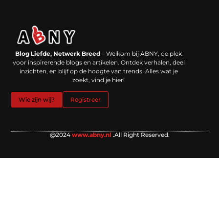
Backlinks kopen in Nederland: werkt het echt en waar moet je op letten?
Extra geld verdienen: kansen die dichterbij liggen dan je denkt
Blog Liefde, Netwerk Breed
– Welkom bij ABNY, de plek
voor inspirerende blogs en artikelen. Ontdek verhalen, deel
inzichten, en blijf op de hoogte van trends. Alles wat je
zoekt, vind je hier!
Wie zijn wij?
Registreer
@2024
www.abny.nl
.All Right Reserved.