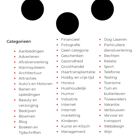
Financieel
Oog Laseren
Categorieën
Fotografie
Particuliere
Geen categorie
dienstverlening
Aanbiedingen
Geschenken
Rechten
Adverteren
Gezondheid
Relatie
Afvalverwerking
Groothandel
Sport
Alarmsysteem
Haartransplantatie
Telefonie
Architectuur
Hobby en vrije tijd
Testing
Attracties
Horeca
Toerisme
Auto’s en Motoren
Huishoudelijk
Tuin en
Banen en
Humor
buitenleven
opleidingen
Industrie
Tweewielers
Beauty en
Internet
Vakantie
verzorging
Internet
Verbouwen
Bedrijven
marketing
Vervoer en
Bloemen
Kinderen
transport
Blog
Kunst en Kitsch
Webdesign
Boeken en
Management
Wijn
Tijdschriften