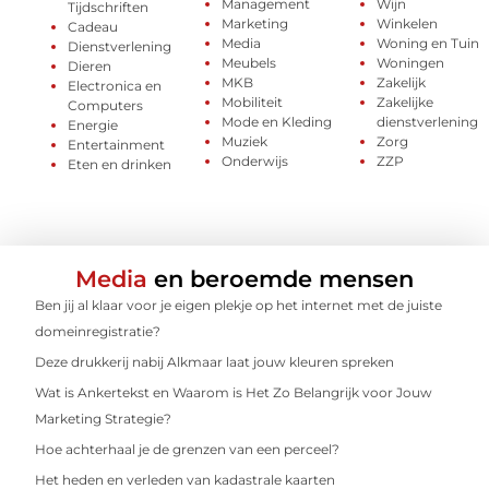
Management
Wijn
Tijdschriften
Marketing
Winkelen
Cadeau
Media
Woning en Tuin
Dienstverlening
Meubels
Woningen
Dieren
MKB
Zakelijk
Electronica en
Mobiliteit
Zakelijke
Computers
Mode en Kleding
dienstverlening
Energie
Muziek
Zorg
Entertainment
Onderwijs
ZZP
Eten en drinken
Media
en beroemde mensen
Ben jij al klaar voor je eigen plekje op het internet met de juiste
domeinregistratie?
Deze drukkerij nabij Alkmaar laat jouw kleuren spreken
Wat is Ankertekst en Waarom is Het Zo Belangrijk voor Jouw
Marketing Strategie?
Hoe achterhaal je de grenzen van een perceel?
Het heden en verleden van kadastrale kaarten