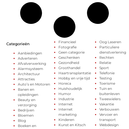
Financieel
Oog Laseren
Categorieën
Fotografie
Particuliere
Geen categorie
dienstverlening
Aanbiedingen
Geschenken
Rechten
Adverteren
Gezondheid
Relatie
Afvalverwerking
Groothandel
Sport
Alarmsysteem
Haartransplantatie
Telefonie
Architectuur
Hobby en vrije tijd
Testing
Attracties
Horeca
Toerisme
Auto’s en Motoren
Huishoudelijk
Tuin en
Banen en
Humor
buitenleven
opleidingen
Industrie
Tweewielers
Beauty en
Internet
Vakantie
verzorging
Internet
Verbouwen
Bedrijven
marketing
Vervoer en
Bloemen
Kinderen
transport
Blog
Kunst en Kitsch
Webdesign
Boeken en