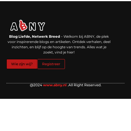
Backlinks kopen in Nederland: werkt het echt en waar moet je op letten?
Extra geld verdienen: kansen die dichterbij liggen dan je denkt
Blog Liefde, Netwerk Breed
– Welkom bij ABNY, de plek
voor inspirerende blogs en artikelen. Ontdek verhalen, deel
inzichten, en blijf op de hoogte van trends. Alles wat je
zoekt, vind je hier!
Wie zijn wij?
Registreer
@2024
www.abny.nl
.All Right Reserved.