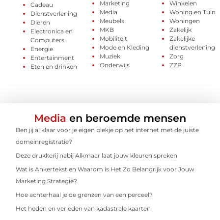
Marketing
Winkelen
Cadeau
Media
Woning en Tuin
Dienstverlening
Meubels
Woningen
Dieren
MKB
Zakelijk
Electronica en
Mobiliteit
Zakelijke
Computers
Mode en Kleding
dienstverlening
Energie
Muziek
Zorg
Entertainment
Onderwijs
ZZP
Eten en drinken
Media
en beroemde mensen
Ben jij al klaar voor je eigen plekje op het internet met de juiste
domeinregistratie?
Deze drukkerij nabij Alkmaar laat jouw kleuren spreken
Wat is Ankertekst en Waarom is Het Zo Belangrijk voor Jouw
Marketing Strategie?
Hoe achterhaal je de grenzen van een perceel?
Het heden en verleden van kadastrale kaarten