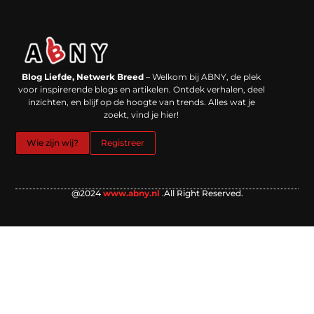
Backlinks kopen in Nederland: werkt het echt en waar moet je op letten?
Extra geld verdienen: kansen die dichterbij liggen dan je denkt
Blog Liefde, Netwerk Breed
– Welkom bij ABNY, de plek
voor inspirerende blogs en artikelen. Ontdek verhalen, deel
inzichten, en blijf op de hoogte van trends. Alles wat je
zoekt, vind je hier!
Wie zijn wij?
Registreer
@2024
www.abny.nl
.All Right Reserved.