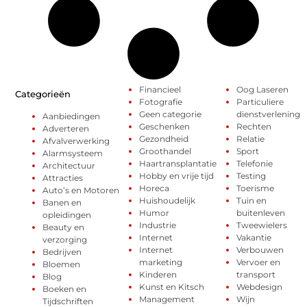
Financieel
Oog Laseren
Categorieën
Fotografie
Particuliere
Geen categorie
dienstverlening
Aanbiedingen
Geschenken
Rechten
Adverteren
Gezondheid
Relatie
Afvalverwerking
Groothandel
Sport
Alarmsysteem
Haartransplantatie
Telefonie
Architectuur
Hobby en vrije tijd
Testing
Attracties
Horeca
Toerisme
Auto’s en Motoren
Huishoudelijk
Tuin en
Banen en
Humor
buitenleven
opleidingen
Industrie
Tweewielers
Beauty en
Internet
Vakantie
verzorging
Internet
Verbouwen
Bedrijven
marketing
Vervoer en
Bloemen
Kinderen
transport
Blog
Kunst en Kitsch
Webdesign
Boeken en
Management
Wijn
Tijdschriften