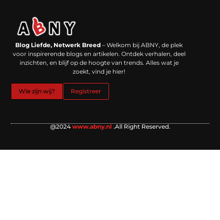
Backlinks kopen in Nederland: werkt het echt en waar moet je op letten?
Extra geld verdienen: kansen die dichterbij liggen dan je denkt
Blog Liefde, Netwerk Breed
– Welkom bij ABNY, de plek
voor inspirerende blogs en artikelen. Ontdek verhalen, deel
inzichten, en blijf op de hoogte van trends. Alles wat je
zoekt, vind je hier!
Wie zijn wij?
Registreer
@2024
www.abny.nl
.All Right Reserved.