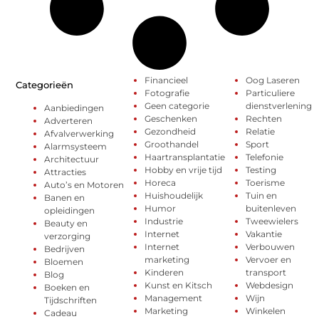
Financieel
Oog Laseren
Categorieën
Fotografie
Particuliere
Geen categorie
dienstverlening
Aanbiedingen
Geschenken
Rechten
Adverteren
Gezondheid
Relatie
Afvalverwerking
Groothandel
Sport
Alarmsysteem
Haartransplantatie
Telefonie
Architectuur
Hobby en vrije tijd
Testing
Attracties
Horeca
Toerisme
Auto’s en Motoren
Huishoudelijk
Tuin en
Banen en
Humor
buitenleven
opleidingen
Industrie
Tweewielers
Beauty en
Internet
Vakantie
verzorging
Internet
Verbouwen
Bedrijven
marketing
Vervoer en
Bloemen
Kinderen
transport
Blog
Kunst en Kitsch
Webdesign
Boeken en
Management
Wijn
Tijdschriften
Marketing
Winkelen
Cadeau