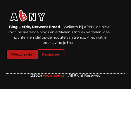
Backlinks kopen in Nederland: werkt het echt en waar moet je op letten?
Extra geld verdienen: kansen die dichterbij liggen dan je denkt
Blog Liefde, Netwerk Breed
– Welkom bij ABNY, de plek
voor inspirerende blogs en artikelen. Ontdek verhalen, deel
inzichten, en blijf op de hoogte van trends. Alles wat je
zoekt, vind je hier!
Wie zijn wij?
Registreer
@2024
www.abny.nl
.All Right Reserved.