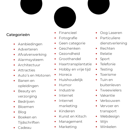
Financieel
Oog Laseren
Categorieën
Fotografie
Particuliere
Geen categorie
dienstverlening
Aanbiedingen
Geschenken
Rechten
Adverteren
Gezondheid
Relatie
Afvalverwerking
Groothandel
Sport
Alarmsysteem
Haartransplantatie
Telefonie
Architectuur
Hobby en vrije tijd
Testing
Attracties
Horeca
Toerisme
Auto’s en Motoren
Huishoudelijk
Tuin en
Banen en
Humor
buitenleven
opleidingen
Industrie
Tweewielers
Beauty en
Internet
Vakantie
verzorging
Internet
Verbouwen
Bedrijven
marketing
Vervoer en
Bloemen
Kinderen
transport
Blog
Kunst en Kitsch
Webdesign
Boeken en
Management
Wijn
Tijdschriften
Marketing
Winkelen
Cadeau