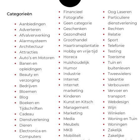
Financieel
Oog Laseren
Categorieën
Fotografie
Particuliere
Geen categorie
dienstverlening
Aanbiedingen
Geschenken
Rechten
Adverteren
Gezondheid
Relatie
Afvalverwerking
Groothandel
Sport
Alarmsysteem
Haartransplantatie
Telefonie
Architectuur
Hobby en vrije tijd
Testing
Attracties
Horeca
Toerisme
Auto’s en Motoren
Huishoudelijk
Tuin en
Banen en
Humor
buitenleven
opleidingen
Industrie
Tweewielers
Beauty en
Internet
Vakantie
verzorging
Internet
Verbouwen
Bedrijven
marketing
Vervoer en
Bloemen
Kinderen
transport
Blog
Kunst en Kitsch
Webdesign
Boeken en
Management
Wijn
Tijdschriften
Marketing
Winkelen
Cadeau
Media
Woning en Tuin
Dienstverlening
Meubels
Woningen
Dieren
MKB
Zakelijk
Electronica en
Mobiliteit
Zakelijke
Computers