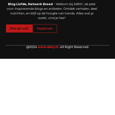
Backlinks kopen in Nederland: werkt het echt en waar moet je op letten?
Extra geld verdienen: kansen die dichterbij liggen dan je denkt
Blog Liefde, Netwerk Breed
– Welkom bij ABNY, de plek
voor inspirerende blogs en artikelen. Ontdek verhalen, deel
inzichten, en blijf op de hoogte van trends. Alles wat je
zoekt, vind je hier!
Wie zijn wij?
Registreer
@2024
www.abny.nl
.All Right Reserved.