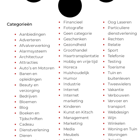
Financieel
Oog Laseren
Categorieën
Fotografie
Particuliere
Geen categorie
dienstverlening
Aanbiedingen
Geschenken
Rechten
Adverteren
Gezondheid
Relatie
Afvalverwerking
Groothandel
Sport
Alarmsysteem
Haartransplantatie
Telefonie
Architectuur
Hobby en vrije tijd
Testing
Attracties
Horeca
Toerisme
Auto’s en Motoren
Huishoudelijk
Tuin en
Banen en
Humor
buitenleven
opleidingen
Industrie
Tweewielers
Beauty en
Internet
Vakantie
verzorging
Internet
Verbouwen
Bedrijven
marketing
Vervoer en
Bloemen
Kinderen
transport
Blog
Kunst en Kitsch
Webdesign
Boeken en
Management
Wijn
Tijdschriften
Marketing
Winkelen
Cadeau
Media
Woning en Tuin
Dienstverlening
Meubels
Woningen
Dieren