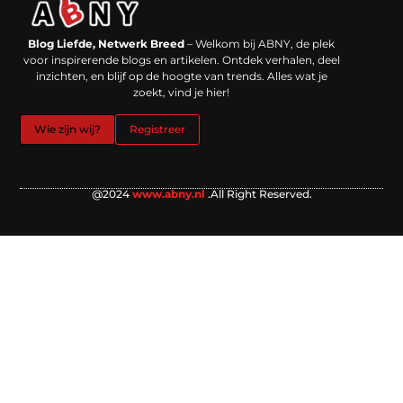
Backlinks kopen in Nederland: werkt het echt en waar moet je op letten?
Extra geld verdienen: kansen die dichterbij liggen dan je denkt
Blog Liefde, Netwerk Breed
– Welkom bij ABNY, de plek
voor inspirerende blogs en artikelen. Ontdek verhalen, deel
inzichten, en blijf op de hoogte van trends. Alles wat je
zoekt, vind je hier!
Wie zijn wij?
Registreer
@2024
www.abny.nl
.All Right Reserved.