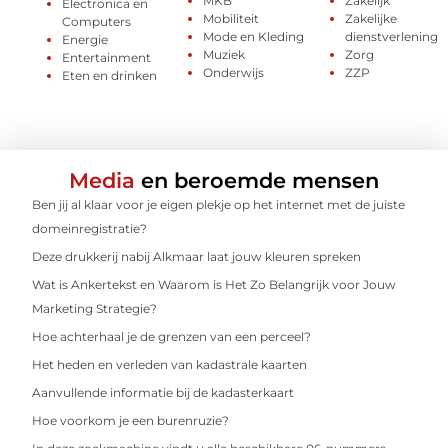
MKB
Zakelijk
Electronica en
Mobiliteit
Zakelijke
Computers
Mode en Kleding
dienstverlening
Energie
Muziek
Zorg
Entertainment
Onderwijs
ZZP
Eten en drinken
Media
en beroemde mensen
Ben jij al klaar voor je eigen plekje op het internet met de juiste
domeinregistratie?
Deze drukkerij nabij Alkmaar laat jouw kleuren spreken
Wat is Ankertekst en Waarom is Het Zo Belangrijk voor Jouw
Marketing Strategie?
Hoe achterhaal je de grenzen van een perceel?
Het heden en verleden van kadastrale kaarten
Aanvullende informatie bij de kadasterkaart
Hoe voorkom je een burenruzie?