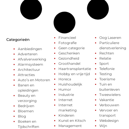
Financieel
Oog Laseren
Categorieën
Fotografie
Particuliere
Geen categorie
dienstverlening
Aanbiedingen
Geschenken
Rechten
Adverteren
Gezondheid
Relatie
Afvalverwerking
Groothandel
Sport
Alarmsysteem
Haartransplantatie
Telefonie
Architectuur
Hobby en vrije tijd
Testing
Attracties
Horeca
Toerisme
Auto’s en Motoren
Huishoudelijk
Tuin en
Banen en
Humor
buitenleven
opleidingen
Industrie
Tweewielers
Beauty en
Internet
Vakantie
verzorging
Internet
Verbouwen
Bedrijven
marketing
Vervoer en
Bloemen
Kinderen
transport
Blog
Kunst en Kitsch
Webdesign
Boeken en
Management
Wijn
Tijdschriften