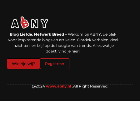
Backlinks kopen in Nederland: werkt het echt en waar moet je op letten?
Extra geld verdienen: kansen die dichterbij liggen dan je denkt
Blog Liefde, Netwerk Breed
– Welkom bij ABNY, de plek
voor inspirerende blogs en artikelen. Ontdek verhalen, deel
inzichten, en blijf op de hoogte van trends. Alles wat je
zoekt, vind je hier!
Wie zijn wij?
Registreer
@2024
www.abny.nl
.All Right Reserved.