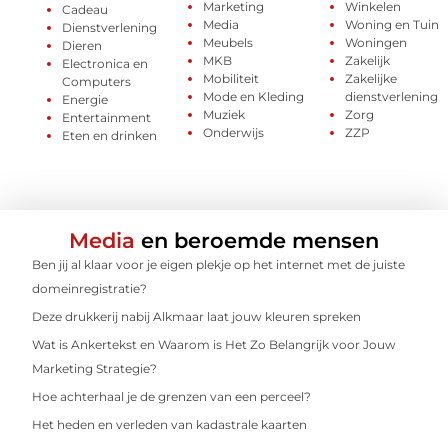
Marketing
Winkelen
Cadeau
Media
Woning en Tuin
Dienstverlening
Meubels
Woningen
Dieren
MKB
Zakelijk
Electronica en
Mobiliteit
Zakelijke
Computers
Mode en Kleding
dienstverlening
Energie
Muziek
Zorg
Entertainment
Onderwijs
ZZP
Eten en drinken
Media
en beroemde mensen
Ben jij al klaar voor je eigen plekje op het internet met de juiste
domeinregistratie?
Deze drukkerij nabij Alkmaar laat jouw kleuren spreken
Wat is Ankertekst en Waarom is Het Zo Belangrijk voor Jouw
Marketing Strategie?
Hoe achterhaal je de grenzen van een perceel?
Het heden en verleden van kadastrale kaarten