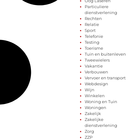
Oog Laseren
Particuliere
dienstverlening
Rechten
Relatie
Sport
Telefonie
Testing
Toerisme
Tuin en buitenleven
Tweewielers
Vakantie
Verbouwen
Vervoer en transport
Webdesign
Wijn
Winkelen
Woning en Tuin
Woningen
Zakelijk
Zakelijke
dienstverlening
Zorg
ZZP