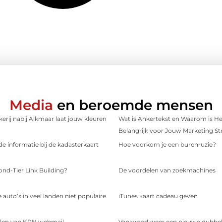
Media
en beroemde mensen
erij nabij Alkmaar laat jouw kleuren
Wat is Ankertekst en Waarom is He
Belangrijk voor Jouw Marketing St
e informatie bij de kadasterkaart
Hoe voorkom je een burenruzie?
ond-Tier Link Building?
De voordelen van zoekmachines
 auto’s in veel landen niet populaire
iTunes kaart cadeau geven
len van KPN webmail
Vanavond weer een nieuwe dubbele