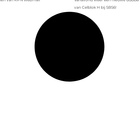
van Celblok H bij SBS6!