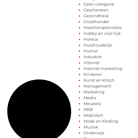
Geen categorie
Geschenken
Gezondheid
Groothandel
Haartransplantatie
Hobby en vrije tijd
Horeca
Huishoudelijk
Humor
Industrie
Internet
Internet marketing
Kinderen
Kunst en Kitsch
Management
Marketing
Media
Meubels
MKB
Mobiliteit
Mode en Kleding
Muziek
Onderwijs