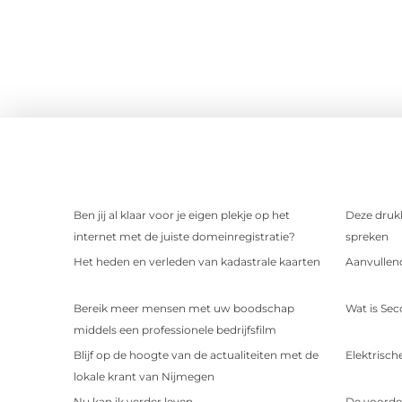
Ben jij al klaar voor je eigen plekje op het
Deze drukk
internet met de juiste domeinregistratie?
spreken
Het heden en verleden van kadastrale kaarten
Aanvullend
Bereik meer mensen met uw boodschap
Wat is Sec
middels een professionele bedrijfsfilm
Blijf op de hoogte van de actualiteiten met de
Elektrische
lokale krant van Nijmegen
Nu kan ik verder leven.
De voorde