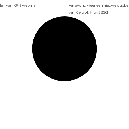
len van KPN webmail
Vanavond weer een nieuwe dubbele
van Celblok H bij SBS6!