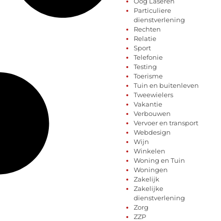
Oog Laseren
Particuliere
dienstverlening
Rechten
Relatie
Sport
Telefonie
Testing
Toerisme
Tuin en buitenleven
Tweewielers
Vakantie
Verbouwen
Vervoer en transport
Webdesign
Wijn
Winkelen
Woning en Tuin
Woningen
Zakelijk
Zakelijke
dienstverlening
Zorg
ZZP