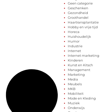
Geen categorie
Geschenken
Gezondheid
Groothandel
Haartransplantatie
Hobby en vrije tijd
Horeca
Huishoudelijk
Humor
Industrie
Internet
Internet marketing
Kinderen
Kunst en Kitsch
Management
Marketing
Media
Meubels
MKB
Mobiliteit
Mode en Kleding
Muziek
Onderwijs