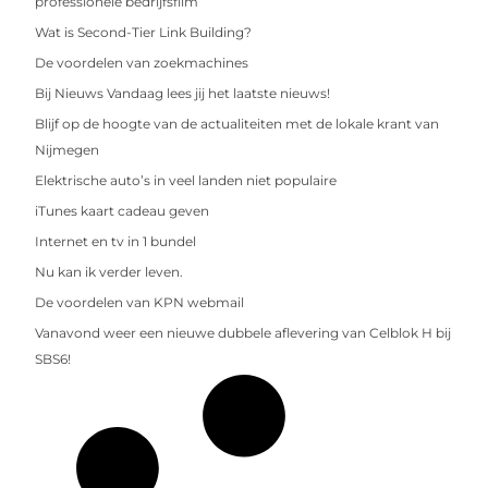
professionele bedrijfsfilm
Wat is Second-Tier Link Building?
De voordelen van zoekmachines
Bij Nieuws Vandaag lees jij het laatste nieuws!
Blijf op de hoogte van de actualiteiten met de lokale krant van
Nijmegen
Elektrische auto’s in veel landen niet populaire
iTunes kaart cadeau geven
Internet en tv in 1 bundel
Nu kan ik verder leven.
De voordelen van KPN webmail
Vanavond weer een nieuwe dubbele aflevering van Celblok H bij
SBS6!