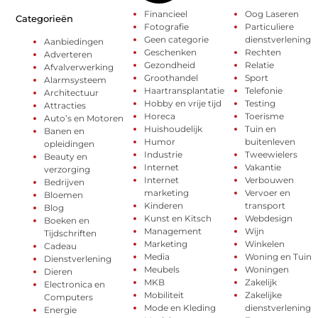
Financieel
Oog Laseren
Categorieën
Fotografie
Particuliere
Geen categorie
dienstverlening
Aanbiedingen
Geschenken
Rechten
Adverteren
Gezondheid
Relatie
Afvalverwerking
Groothandel
Sport
Alarmsysteem
Haartransplantatie
Telefonie
Architectuur
Hobby en vrije tijd
Testing
Attracties
Horeca
Toerisme
Auto’s en Motoren
Huishoudelijk
Tuin en
Banen en
Humor
buitenleven
opleidingen
Industrie
Tweewielers
Beauty en
Internet
Vakantie
verzorging
Internet
Verbouwen
Bedrijven
marketing
Vervoer en
Bloemen
Kinderen
transport
Blog
Kunst en Kitsch
Webdesign
Boeken en
Management
Wijn
Tijdschriften
Marketing
Winkelen
Cadeau
Media
Woning en Tuin
Dienstverlening
Meubels
Woningen
Dieren
MKB
Zakelijk
Electronica en
Mobiliteit
Zakelijke
Computers
Mode en Kleding
dienstverlening
Energie