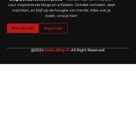
voor inspirerende blogs en artikelen. Ontdek verhalen, deel
inzichten, en blijf op de hoogte van trends. Alles wat je
zoekt, vind je hier!
Wie zijn wij?
Registreer
@2024
www.abny.nl
.All Right Reserved.