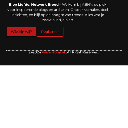
Backlinks kopen in Nederland: werkt het echt en waar moet je op letten?
Extra geld verdienen: kansen die dichterbij liggen dan je denkt
Blog Liefde, Netwerk Breed
– Welkom bij ABNY, de plek
voor inspirerende blogs en artikelen. Ontdek verhalen, deel
inzichten, en blijf op de hoogte van trends. Alles wat je
zoekt, vind je hier!
Wie zijn wij?
Registreer
@2024
www.abny.nl
.All Right Reserved.