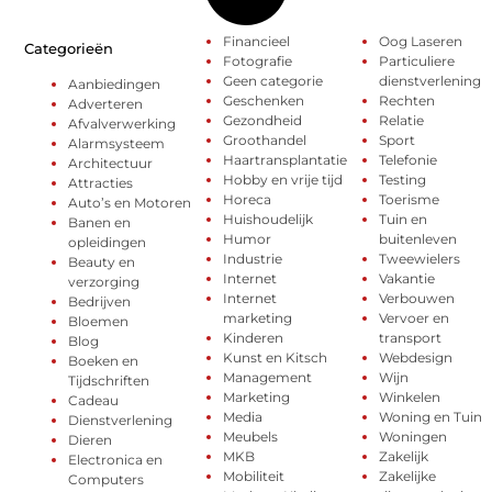
Financieel
Oog Laseren
Categorieën
Fotografie
Particuliere
Geen categorie
dienstverlening
Aanbiedingen
Geschenken
Rechten
Adverteren
Gezondheid
Relatie
Afvalverwerking
Groothandel
Sport
Alarmsysteem
Haartransplantatie
Telefonie
Architectuur
Hobby en vrije tijd
Testing
Attracties
Horeca
Toerisme
Auto’s en Motoren
Huishoudelijk
Tuin en
Banen en
Humor
buitenleven
opleidingen
Industrie
Tweewielers
Beauty en
Internet
Vakantie
verzorging
Internet
Verbouwen
Bedrijven
marketing
Vervoer en
Bloemen
Kinderen
transport
Blog
Kunst en Kitsch
Webdesign
Boeken en
Management
Wijn
Tijdschriften
Marketing
Winkelen
Cadeau
Media
Woning en Tuin
Dienstverlening
Meubels
Woningen
Dieren
MKB
Zakelijk
Electronica en
Mobiliteit
Zakelijke
Computers