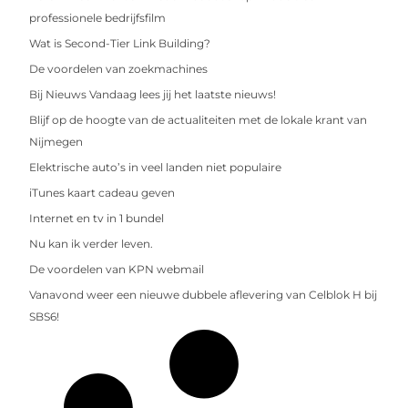
professionele bedrijfsfilm
Wat is Second-Tier Link Building?
De voordelen van zoekmachines
Bij Nieuws Vandaag lees jij het laatste nieuws!
Blijf op de hoogte van de actualiteiten met de lokale krant van
Nijmegen
Elektrische auto’s in veel landen niet populaire
iTunes kaart cadeau geven
Internet en tv in 1 bundel
Nu kan ik verder leven.
De voordelen van KPN webmail
Vanavond weer een nieuwe dubbele aflevering van Celblok H bij
SBS6!