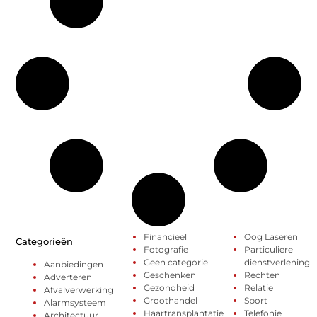
Financieel
Oog Laseren
Categorieën
Fotografie
Particuliere
Geen categorie
dienstverlening
Aanbiedingen
Geschenken
Rechten
Adverteren
Gezondheid
Relatie
Afvalverwerking
Groothandel
Sport
Alarmsysteem
Haartransplantatie
Telefonie
Architectuur