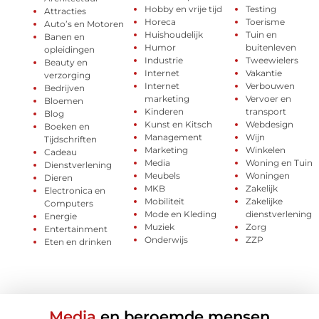
Hobby en vrije tijd
Testing
Attracties
Horeca
Toerisme
Auto’s en Motoren
Huishoudelijk
Tuin en
Banen en
Humor
buitenleven
opleidingen
Industrie
Tweewielers
Beauty en
Internet
Vakantie
verzorging
Internet
Verbouwen
Bedrijven
marketing
Vervoer en
Bloemen
Kinderen
transport
Blog
Kunst en Kitsch
Webdesign
Boeken en
Management
Wijn
Tijdschriften
Marketing
Winkelen
Cadeau
Media
Woning en Tuin
Dienstverlening
Meubels
Woningen
Dieren
MKB
Zakelijk
Electronica en
Mobiliteit
Zakelijke
Computers
Mode en Kleding
dienstverlening
Energie
Muziek
Zorg
Entertainment
Onderwijs
ZZP
Eten en drinken
Media
en beroemde mensen