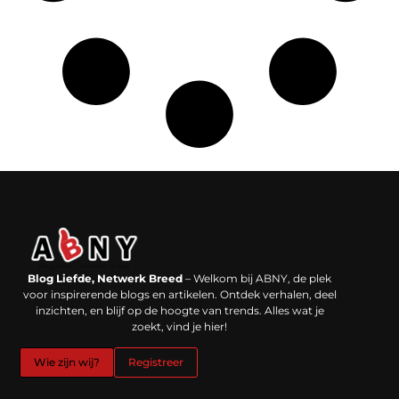
Backlinks kopen in Nederland: werkt het echt en waar moet je op letten?
Extra geld verdienen: kansen die dichterbij liggen dan je denkt
Blog Liefde, Netwerk Breed
– Welkom bij ABNY, de plek
voor inspirerende blogs en artikelen. Ontdek verhalen, deel
inzichten, en blijf op de hoogte van trends. Alles wat je
zoekt, vind je hier!
Wie zijn wij?
Registreer