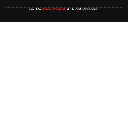
@2024
www.abny.nl
.All Right Reserved.