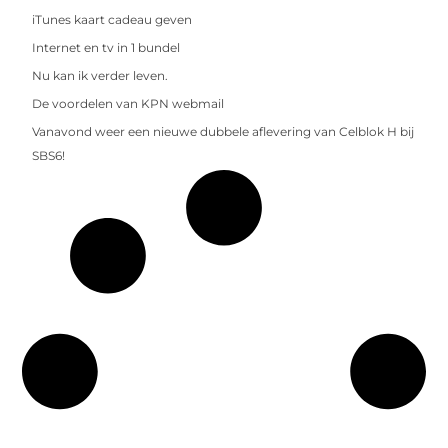
iTunes kaart cadeau geven
Internet en tv in 1 bundel
Nu kan ik verder leven.
De voordelen van KPN webmail
Vanavond weer een nieuwe dubbele aflevering van Celblok H bij
SBS6!