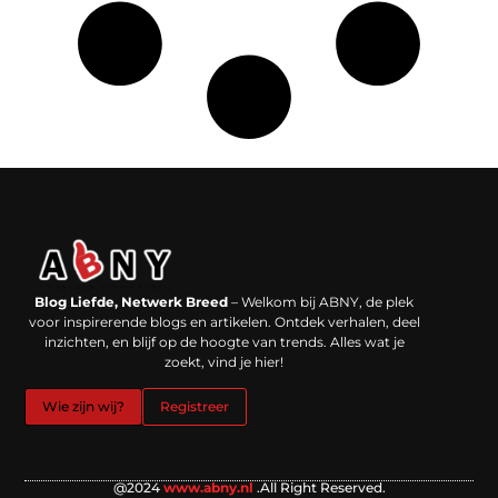
Backlinks kopen in Nederland: werkt het echt en waar moet je op letten?
Extra geld verdienen: kansen die dichterbij liggen dan je denkt
Blog Liefde, Netwerk Breed
– Welkom bij ABNY, de plek
voor inspirerende blogs en artikelen. Ontdek verhalen, deel
inzichten, en blijf op de hoogte van trends. Alles wat je
zoekt, vind je hier!
Wie zijn wij?
Registreer
@2024
www.abny.nl
.All Right Reserved.