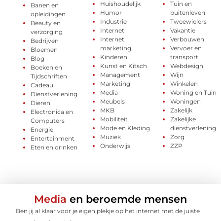
Huishoudelijk
Tuin en
Banen en
Humor
buitenleven
opleidingen
Industrie
Tweewielers
Beauty en
Internet
Vakantie
verzorging
Internet
Verbouwen
Bedrijven
marketing
Vervoer en
Bloemen
Kinderen
transport
Blog
Kunst en Kitsch
Webdesign
Boeken en
Management
Wijn
Tijdschriften
Marketing
Winkelen
Cadeau
Media
Woning en Tuin
Dienstverlening
Meubels
Woningen
Dieren
MKB
Zakelijk
Electronica en
Mobiliteit
Zakelijke
Computers
Mode en Kleding
dienstverlening
Energie
Muziek
Zorg
Entertainment
Onderwijs
ZZP
Eten en drinken
Media
en beroemde mensen
Ben jij al klaar voor je eigen plekje op het internet met de juiste