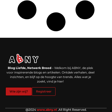
Backlinks kopen in Nederland: werkt het echt en waar moet je op letten?
Extra geld verdienen: kansen die dichterbij liggen dan je denkt
Blog Liefde, Netwerk Breed
– Welkom bij ABNY, de plek
voor inspirerende blogs en artikelen. Ontdek verhalen, deel
inzichten, en blijf op de hoogte van trends. Alles wat je
zoekt, vind je hier!
Wie zijn wij?
Registreer
@2024
www.abny.nl
.All Right Reserved.