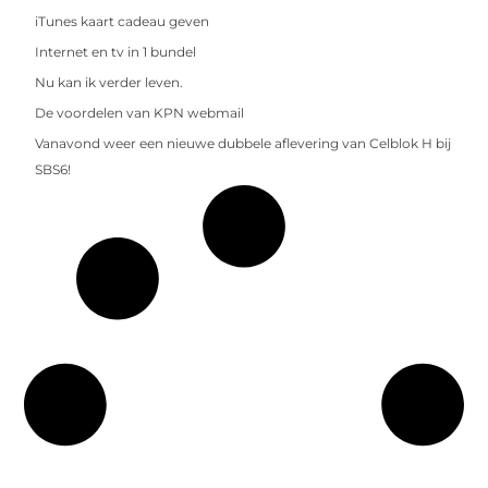
iTunes kaart cadeau geven
Internet en tv in 1 bundel
Nu kan ik verder leven.
De voordelen van KPN webmail
Vanavond weer een nieuwe dubbele aflevering van Celblok H bij
SBS6!