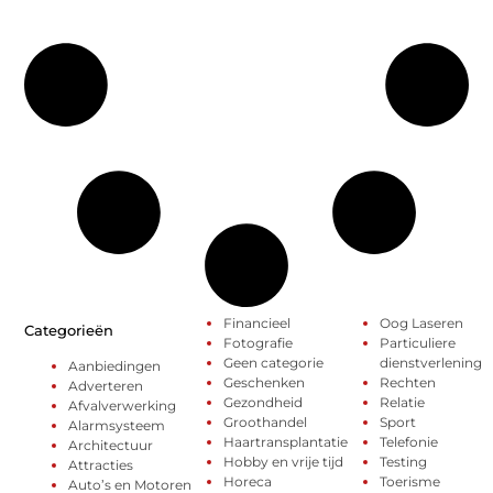
Financieel
Oog Laseren
Categorieën
Fotografie
Particuliere
Geen categorie
dienstverlening
Aanbiedingen
Geschenken
Rechten
Adverteren
Gezondheid
Relatie
Afvalverwerking
Groothandel
Sport
Alarmsysteem
Haartransplantatie
Telefonie
Architectuur
Hobby en vrije tijd
Testing
Attracties
Horeca
Toerisme
Auto’s en Motoren