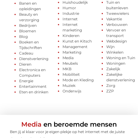
Huishoudelijk
Tuin en
Banen en
Humor
buitenleven
opleidingen
Industrie
Tweewielers
Beauty en
Internet
Vakantie
verzorging
Internet
Verbouwen
Bedrijven
marketing
Vervoer en
Bloemen
Kinderen
transport
Blog
Kunst en Kitsch
Webdesign
Boeken en
Management
Wijn
Tijdschriften
Marketing
Winkelen
Cadeau
Media
Woning en Tuin
Dienstverlening
Meubels
Woningen
Dieren
MKB
Zakelijk
Electronica en
Mobiliteit
Zakelijke
Computers
Mode en Kleding
dienstverlening
Energie
Muziek
Zorg
Entertainment
Onderwijs
ZZP
Eten en drinken
Media
en beroemde mensen
Ben jij al klaar voor je eigen plekje op het internet met de juiste